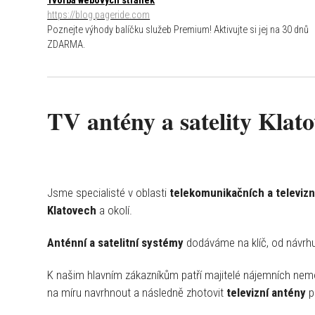
Tvorba webových stránek
https://blog.pageride.com
Poznejte výhody balíčku služeb Premium! Aktivujte si jej na 30 dnů
ZDARMA.
TV antény a satelity Klato
Jsme specialisté v oblasti
telekomunikačních a televizn
Klatovech
a okolí.
Anténní a satelitní systémy
dodáváme na klíč, od návrhu 
K našim hlavním zákazníkům patří majitelé nájemních nemovi
na míru navrhnout a následně zhotovit
televizní antény
p