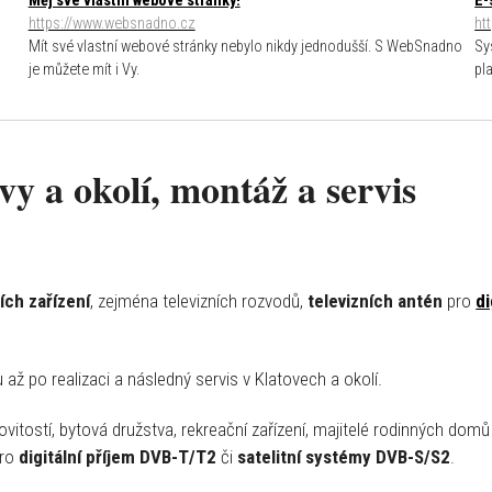
Měj své vlastní webové stránky!
E-
https://www.websnadno.cz
ht
Mít své vlastní webové stránky nebylo nikdy jednodušší. S WebSnadno
Sy
je můžete mít i Vy.
pl
vy a okolí, montáž a servis
ích zařízení
, zejména televizních rozvodů,
televizních antén
pro
di
až po realizaci a následný servis v Klatovech a okolí.
tostí, bytová družstva, rekreační zařízení, majitelé rodinných domů 
ro
digitální příjem DVB-T/T2
či
satelitní systémy DVB-S/S2
.