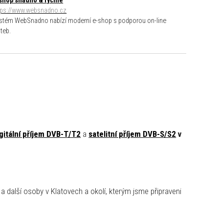
shop snadno & rychle
tps://www.websnadno.cz
stém WebSnadno nabízí moderní e-shop s podporou on-line
ateb.
gitální příjem DVB-T/T2
a
satelitní příjem DVB-S/S2
v
a další osoby v Klatovech a okolí, kterým jsme připraveni