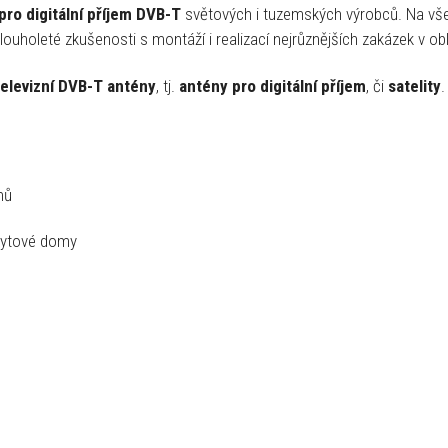
pro digitální příjem DVB-T
světových i tuzemských výrobců. Na vš
ouholeté zkušenosti s montáží i realizací nejrůznějších zakázek v oblas
televizní DVB-T antény
, tj.
antény pro digitální příjem
, či
satelity
.
mů
 bytové domy