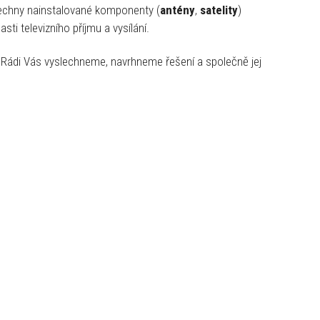
echny nainstalované komponenty (
antény
,
satelity
)
ti televizního příjmu a vysílání.
 Rádi Vás vyslechneme, navrhneme řešení a společně jej